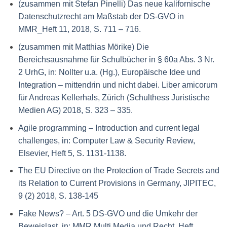
(zusammen mit Stefan Pinelli) Das neue kalifornische
Datenschutzrecht am Maßstab der DS-GVO in
MMR_Heft 11, 2018, S. 711 – 716.
(zusammen mit Matthias Mörike) Die
Bereichsausnahme für Schulbücher in § 60a Abs. 3 Nr.
2 UrhG, in: Nollter u.a. (Hg.), Europäische Idee und
Integration – mittendrin und nicht dabei. Liber amicorum
für Andreas Kellerhals, Zürich (Schulthess Juristische
Medien AG) 2018, S. 323 – 335.
Agile programming – Introduction and current legal
challenges, in: Computer Law & Security Review,
Elsevier, Heft 5, S. 1131-1138.
The EU Directive on the Protection of Trade Secrets and
its Relation to Current Provisions in Germany, JIPITEC,
9 (2) 2018, S. 138-145
Fake News? – Art. 5 DS-GVO und die Umkehr der
Beweislast, in: MMR Multi Media und Recht, Heft