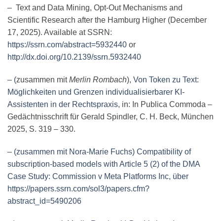
– Text and Data Mining, Opt-Out Mechanisms and
Scientific Research after the Hamburg Higher (December
17, 2025). Available at SSRN:
https://ssrn.com/abstract=5932440
or
http://dx.doi.org/10.2139/ssrn.5932440
–
(
zusammen mit
Merlin Rombach
),
Von Token zu Text:
Möglichkeiten und Grenzen individualisierbarer KI-
Assistenten in der Rechtspraxis
, in: In Publica Commoda –
Gedächtnisschrift für Gerald Spindler, C. H. Beck, München
2025, S. 319 – 330.
–
(zusammen mit Nora-Marie Fuchs) Compatibility of
subscription-based models with Article 5 (2) of the DMA
Case Study: Commission v Meta Platforms Inc, über
https://papers.ssrn.com/sol3/papers.cfm?
abstract_id=5490206