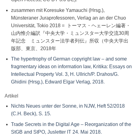
zusammen mit Koresuke Yamauchi (Hrsg.),
Münsteraner Juraprofessoren, Verlag an an der Chuo
Universität, Tokio 2018 = トーマス・ヘェーレン編著・
山内惟介編訳『中央大学・ミュンスター大学交流30周
年記念 ミュンスター法学者列伝』所収（中央大学出
版部、東京、2018年
The hypertrophy of German copyright law – and some
fragmentary ideas on information law, Kritika: Essays on
Intellectual Property Vol. 3, H. Ullrich/P. Drahos/G.
Ghidini (Hrsg.), Edward Elgar Verlag, 2018.
Artikel
Nichts Neues unter der Sonne, in NJW, Heft 52/2018
(C.H. Beck), S. 15.
Trade Secrets in the Digital Age – Reorganization of the
StGB and StPO, Jusletter IT 24. Mai 2018.