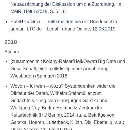
Neuausrichtung der Diskussion um die Zuordnung, in
MMR, Heft 1/2019, S. 5 – 8.
EuGH zu Gmail – Bitte melden bei der Bun­des­netza­
gentur, LTO.de – Legal Tribune Online, 12.06.2019
2018
Bücher
(zusammen mit Kolany-Raiser/Heil/Orwat) Big Data und
Gesellschaft, eine multidisziplinäre Annäherung,
Wiesbaden (Springer) 2018.
Wovon – für wen – wozu? Systemdenken wider die
Diktatur der Daten. Wilhelm Steinmüller zum
Gedächtnis. Hrsg. von Hansjürgen Garstka und
Wolfgang Coy. Berlin: Helmholtz-Zentrum für
Kulturtechnik (HU Berlin), 2014. (u. a. Beiträge von
Garstka, Hoeren, Lutterbeck, Kilian, Dix, Eberle, u. v. a.;
Open-Access, CC BY 3.0 DE).