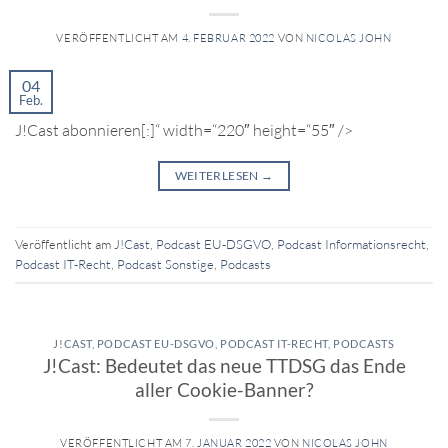
VERÖFFENTLICHT AM
4. FEBRUAR 2022
VON
NICOLAS JOHN
04
Feb.
J!Cast abonnieren[:]“ width=“220″ height=“55″ />
WEITERLESEN
→
Veröffentlicht am
J!Cast
,
Podcast EU-DSGVO
,
Podcast Informationsrecht
,
Podcast IT-Recht
,
Podcast Sonstige
,
Podcasts
J!CAST
,
PODCAST EU-DSGVO
,
PODCAST IT-RECHT
,
PODCASTS
J!Cast: Bedeutet das neue TTDSG das Ende
aller Cookie-Banner?
VERÖFFENTLICHT AM
7. JANUAR 2022
VON
NICOLAS JOHN