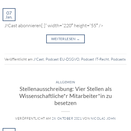
07
Jan.
J!Cast abonnieren[:]“ width=“220″ height=“55″ />
WEITERLESEN
→
Veröffentlicht am
J!Cast
,
Podcast EU-DSGVO
,
Podcast IT-Recht
,
Podcasts
ALLGEMEIN
Stellenausschreibung: Vier Stellen als
Wissenschaftliche*r Mitarbeiter*in zu
besetzen
VERÖFFENTLICHT AM
28. OKTOBER 2021
VON
NICOLAS JOHN