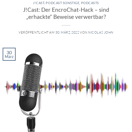
J!CAST
,
PODCAST SONSTIGE
,
PODCASTS
J!Cast: Der EncroChat-Hack – sind
„erhackte“ Beweise verwertbar?
VERÖFFENTLICHT AM
30. MÄRZ 2022
VON
NICOLAS JOHN
30
März