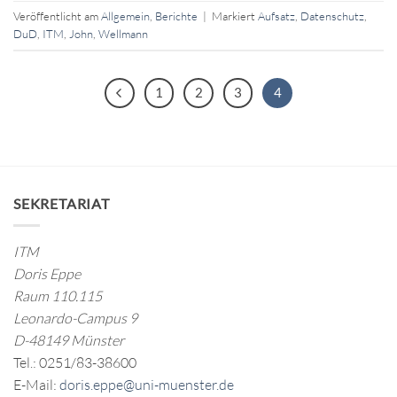
Veröffentlicht am
Allgemein
,
Berichte
|
Markiert
Aufsatz
,
Datenschutz
,
DuD
,
ITM
,
John
,
Wellmann
1
2
3
4
SEKRETARIAT
ITM
Doris Eppe
Raum 110.115
Leonardo-Campus 9
D-48149 Münster
Tel.: 0251/83-38600
E-Mail:
doris.eppe@uni-muenster.de