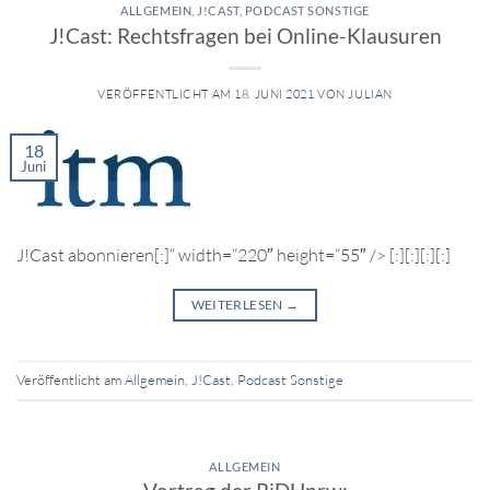
ALLGEMEIN
,
J!CAST
,
PODCAST SONSTIGE
J!Cast: Rechtsfragen bei Online-Klausuren
VERÖFFENTLICHT AM
18. JUNI 2021
VON
JULIAN
18
Juni
J!Cast abonnieren[:]“ width=“220″ height=“55″ /> [:][:][:][:]
WEITERLESEN
→
Veröffentlicht am
Allgemein
,
J!Cast
,
Podcast Sonstige
ALLGEMEIN