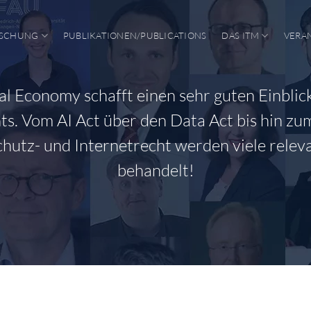
SCHUNG
PUBLIKATIONEN/PUBLICATIONS
DAS ITM
VERA
tal Economy schafft einen sehr guten Einblick
s. Vom AI Act über den Data Act bis hin zu
hutz- und Internetrecht werden viele rele
behandelt!