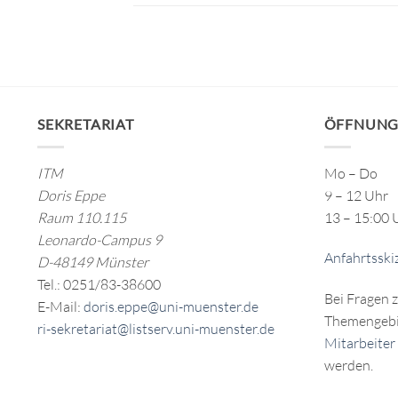
SEKRETARIAT
ÖFFNUNG
ITM
Mo – Do
Doris Eppe
9 – 12 Uhr
Raum 110.115
13 – 15:00 
Leonardo-Campus 9
Anfahrtsski
D-48149 Münster
Tel.: 0251/83-38600
Bei Fragen 
E-Mail:
doris.eppe@uni-muenster.de
Themengebi
ri-sekretariat@listserv.uni-muenster.de
Mitarbeiter
werden.