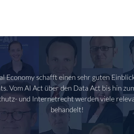
NG
PUBLIKATIONEN/PUBLICATIONS
DAS ITM
VERANSTAL
tal Economy schafft einen sehr guten Einblick
s. Vom AI Act über den Data Act bis hin zu
hutz- und Internetrecht werden viele rele
behandelt!