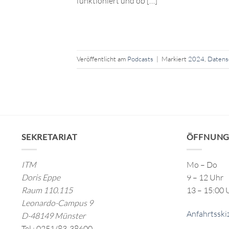
funktioniert und ob […]
Veröffentlicht am
Podcasts
|
Markiert
2024
,
Datens
SEKRETARIAT
ÖFFNUNG
ITM
Mo – Do
Doris Eppe
9 – 12 Uhr
Raum 110.115
13 – 15:00 
Leonardo-Campus 9
Anfahrtsski
D-48149 Münster
Tel.: 0251/83-38600