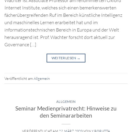
Wachter ist Associate Professor am renommierten Oxford
Internet Institute, welches sich einen bemerkenswerten
fächerübergreifenden Ruf im Bereich künstliche Intelligenz
und maschinelles Lernen erarbeitet hat und im
informationstechnischen Bereich in Europa und der Welt
herausragend ist. Prof. Wachter forscht dort aktuell zur
Governance […]
WEITERLESEN
→
Veröffentlicht am
Allgemein
ALLGEMEIN
Seminar Medienprivatrecht: Hinweise zu
den Seminararbeiten
VERÖFFENTLICHT AM
27. MÄRZ 2020
VON
Y.BORUTTA