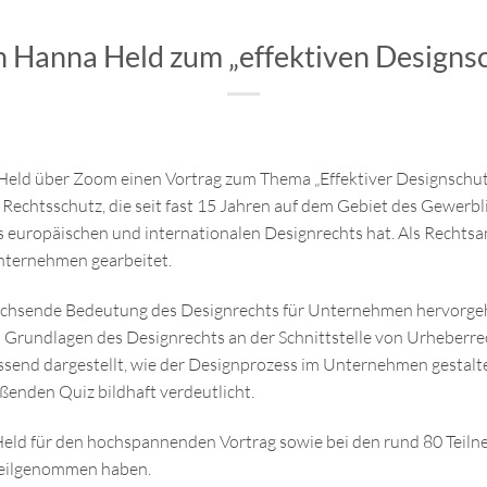
n Hanna Held zum „effektiven Designs
eld über Zoom einen Vortrag zum Thema „Effektiver Designschutz
echtsschutz, die seit fast 15 Jahren auf dem Gebiet des Gewerbli
europäischen und internationalen Designrechts hat. Als Rechtsan
nternehmen gearbeitet.
g wachsende Bedeutung des Designrechts für Unternehmen hervorg
 Grundlagen des Designrechts an der Schnittstelle von Urheberr
assend dargestellt, wie der Designprozess im Unternehmen gestal
eßenden Quiz bildhaft verdeutlicht.
eld für den hochspannenden Vortrag sowie bei den rund 80 Teil
 teilgenommen haben.