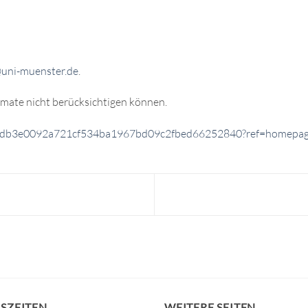
uni-muenster.de
.
rmate nicht berücksichtigen können.
ting/db3e0092a721cf534ba1967bd09c2fbed66252840?ref=homepa
SZEITEN
WEITERE SEITEN