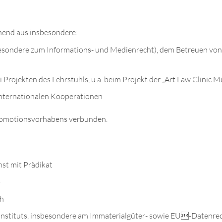
ehend aus insbesondere:
besondere zum Informations- und Medienrecht), dem Betreuen von
.
Projekten des Lehrstuhls, u.a. beim Projekt der „Art Law Clinic M
internationalen Kooperationen
 Promotionsvorhabens verbunden.
hst mit Prädikat
–
ch
 Instituts, insbesondere am Immaterialgüter- sowie EU-Datenre