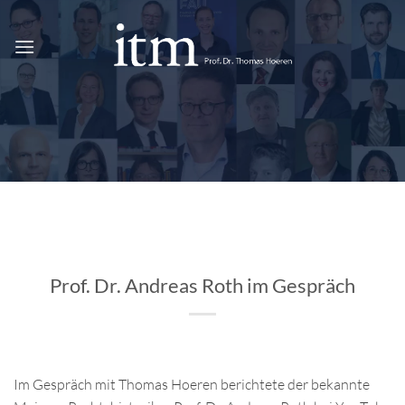
Zum
Inhalt
springen
Prof. Dr. Andreas Roth im Gespräch
Im Gespräch mit Thomas Hoeren berichtete der bekannte