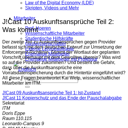
Law of the Digital Economy (LDE)
Skripten, Videos und Mehr
Mitarbeiter
J!Cast 10 Auskunftsansprüche Teil 2:
Was kommt
Prof. Hoeren
Wissenschaftliche Mitarbeiter
Studentische Hilfskräfte
Der zweite Teil zu Auskunftsansprüchen gegen Provider
Gastwissenschaftler
befasst sich mit dem deutschen Entwurf zur Umsetzung der
Externe Lehrbeauftragte
Enforcement-Richtlinie. Stimmt der Wortlaut der geplanten
Ehemalige Mitarbeiter
Vorschrift überhaupt mit dem Gewollten überein? Was wird
Ehemalige Mitarbeiter mit Professur
so auf die Provider zukommen? Und besteht die Gefahr,
dass über die Auskunftsansprüche eine
Vorratsdatenspeicherung durch die Hintertür eingeführt wird?
All diese Fragen beantwortet Kai Welp, wissenschaftlicher
Mitarbeiter am ITM.
J!Cast 09 Auskunftsansprüche Teil 1: Ist-Zustand
J!Cast 11 Kopierschutz und das Ende der Pauschalabgabe
Sekretariat
ITM
Doris Eppe
Raum 110.115
Leonardo-Campus 9