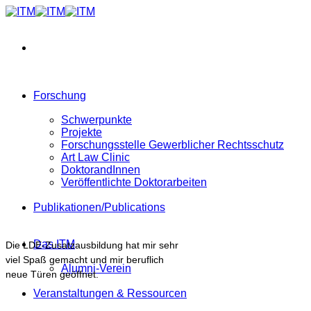
Zum
Inhalt
springen
Forschung
Schwerpunkte
Projekte
Forschungsstelle Gewerblicher Rechtsschutz
Art Law Clinic
DoktorandInnen
Veröffentlichte Doktorarbeiten
Publikationen/Publications
Das ITM
Die LDE-Zusatzausbildung hat mir sehr
viel Spaß gemacht und mir beruflich
Alumni-Verein
neue Türen geöffnet.
Veranstaltungen & Ressourcen