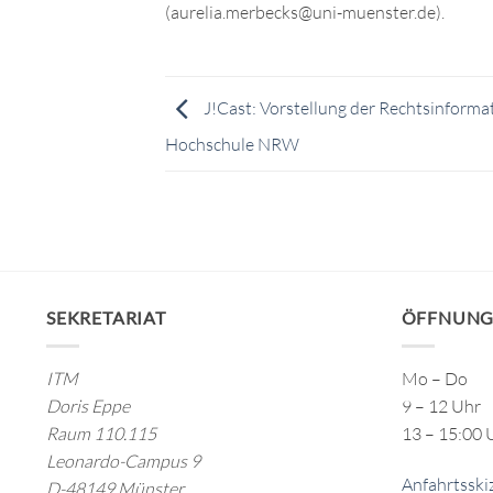
(aurelia.merbecks@uni-muenster.de).
J!Cast: Vorstellung der Rechtsinformat
Hochschule NRW
SEKRETARIAT
ÖFFNUNG
ITM
Mo – Do
Doris Eppe
9 – 12 Uhr
Raum 110.115
13 – 15:00 
Leonardo-Campus 9
Anfahrtsski
D-48149 Münster