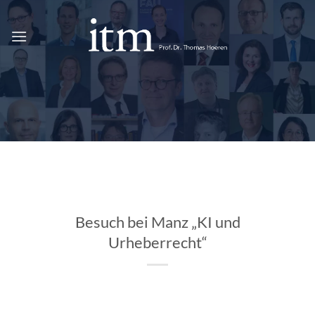
Zum
Inhalt
springen
Besuch bei Manz „KI und
Urheberrecht“