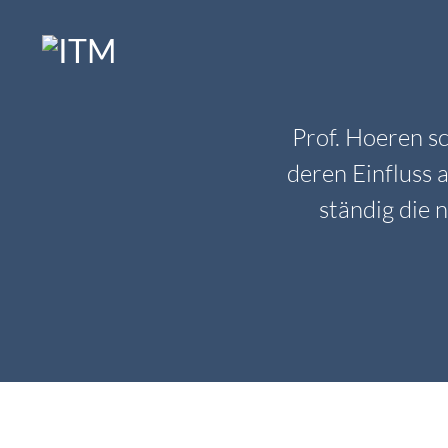
Zum
Inhalt
springen
Prof. Hoeren s
deren Einfluss 
ständig die 