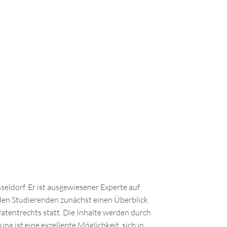
seldorf. Er ist ausgewiesener Experte auf
 den Studierenden zunächst einen Überblick
atentrechts statt. Die Inhalte werden durch
ng ist eine exzellente Möglichkeit, sich in