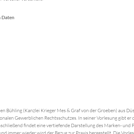
n Daten
chen Bühling (Kanzlei Krieger Mes & Graf von der Groeben) aus Düs
onalen Gewerblichen Rechtsschutzes. In seiner Vorlesung gibt er
chließend findet eine vertiefende Darstellung des Marken- und P
und immer wieder wird der Bezug zur Praxis hergestellt. Die Vorlesu