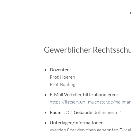
Gewerblicher Rechtssch
Dozenten
:
Prof. Hoeren
Prof. Bühling
E-Mail Verteiler, bitte abonnieren:
https://listserv.uni-muenster.de/mailma
Raum
:
JO 1
Gebäude
:
Johannisstr. 4
Unterlagen/Informationen:
Werden über den oben genannten E-Mail-