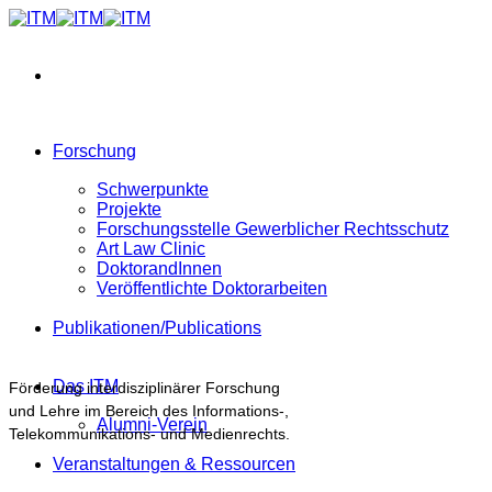
Zum
Inhalt
springen
Forschung
Schwerpunkte
Projekte
Forschungsstelle Gewerblicher Rechtsschutz
Art Law Clinic
DoktorandInnen
Veröffentlichte Doktorarbeiten
Publikationen/Publications
Das ITM
Förderung interdisziplinärer Forschung
und Lehre im Bereich des Informations-,
Alumni-Verein
Telekommunikations- und Medienrechts.
Veranstaltungen & Ressourcen