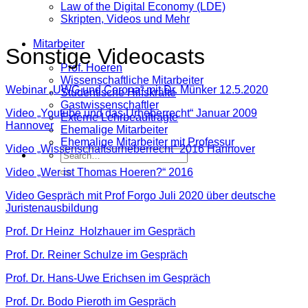
Law of the Digital Economy (LDE)
Skripten, Videos und Mehr
Mitarbeiter
Sonstige Videocasts
Prof. Hoeren
Wissenschaftliche Mitarbeiter
Webinar „UWG und Corona“ mit Dr. Münker 12.5.2020
Studentische Hilfskräfte
Gastwissenschaftler
Video „Youtube und das Urheberrecht“ Januar 2009
Externe Lehrbeauftragte
Hannover
Ehemalige Mitarbeiter
Ehemalige Mitarbeiter mit Professur
Video „Wissenschaftsurheberrecht“ 2016 Hannover
Video „Wer ist Thomas Hoeren?“ 2016
Video Gespräch mit Prof Forgo Juli 2020 über deutsche
Juristenausbildung
Prof. Dr Heinz Holzhauer im Gespräch
Prof. Dr. Reiner Schulze im Gespräch
Prof. Dr. Hans-Uwe Erichsen im Gespräch
Prof. Dr. Bodo Pieroth im Gespräch