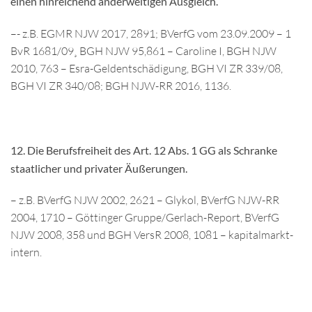
einen hinreichend anderweitigen Ausgleich.
–- z.B. EGMR NJW 2017, 2891; BVerfG vom 23.09.2009 – 1
BvR 1681/09¸ BGH NJW 95,861 – Caroline I, BGH NJW
2010, 763 – Esra-Geldentschädigung, BGH VI ZR 339/08,
BGH VI ZR 340/08; BGH NJW-RR 2016, 1136.
12.
Die Berufsfreiheit des Art. 12 Abs. 1 GG als Schranke
staatlicher und privater Äußerungen.
– z.B. BVerfG NJW 2002, 2621 – Glykol, BVerfG NJW-RR
2004, 1710 – Göttinger Gruppe/Gerlach-Report, BVerfG
NJW 2008, 358 und BGH VersR 2008, 1081 – kapitalmarkt-
intern.