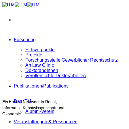
Zum
Inhalt
springen
Forschung
Schwerpunkte
Projekte
Forschungsstelle Gewerblicher Rechtsschutz
Art Law Clinic
DoktorandInnen
Veröffentlichte Doktorarbeiten
Publikationen/Publications
Das ITM
Ein breites Netzwerk in Recht,
Informatik, Kunstwissenschaft und
Alumni-Verein
Ökonomie
Veranstaltungen & Ressourcen