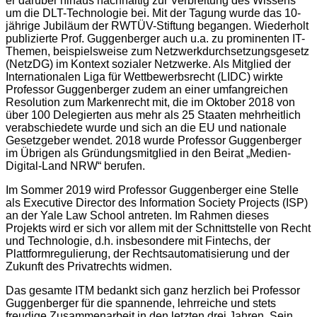
er darüber hinaus nachhaltig zur Verbreitung des Wissens
um die DLT-Technologie bei. Mit der Tagung wurde das 10-
jährige Jubiläum der RWTÜV-Stiftung begangen. Wiederholt
publizierte Prof. Guggenberger auch u.a. zu prominenten IT-
Themen, beispielsweise zum Netzwerkdurchsetzungsgesetz
(NetzDG) im Kontext sozialer Netzwerke. Als Mitglied der
Internationalen Liga für Wettbewerbsrecht (LIDC) wirkte
Professor Guggenberger zudem an einer umfangreichen
Resolution zum Markenrecht mit, die im Oktober 2018 von
über 100 Delegierten aus mehr als 25 Staaten mehrheitlich
verabschiedete wurde und sich an die EU und nationale
Gesetzgeber wendet. 2018 wurde Professor Guggenberger
im Übrigen als Gründungsmitglied in den Beirat „Medien-
Digital-Land NRW“ berufen.
Im Sommer 2019 wird Professor Guggenberger eine Stelle
als Executive Director des Information Society Projects (ISP)
an der Yale Law School antreten. Im Rahmen dieses
Projekts wird er sich vor allem mit der Schnittstelle von Recht
und Technologie, d.h. insbesondere mit Fintechs, der
Plattformregulierung, der Rechtsautomatisierung und der
Zukunft des Privatrechts widmen.
Das gesamte ITM bedankt sich ganz herzlich bei Professor
Guggenberger für die spannende, lehrreiche und stets
freudige Zusammenarbeit in den letzten drei Jahren. Sein