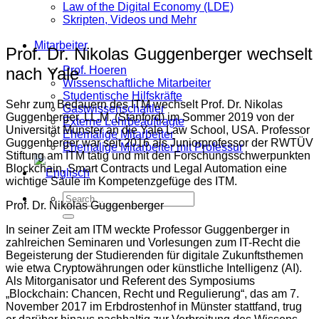
Law of the Digital Economy (LDE)
Skripten, Videos und Mehr
Mitarbeiter
Prof. Dr. Nikolas Guggenberger wechselt
nach Yale
Prof. Hoeren
Wissenschaftliche Mitarbeiter
Studentische Hilfskräfte
Sehr zum Bedauern des ITM wechselt Prof. Dr. Nikolas
Gastwissenschaftler
Guggenberger, LL.M. (Stanford) im Sommer 2019 von der
Externe Lehrbeauftragte
Universität Münster an die Yale Law School, USA. Professor
Ehemalige Mitarbeiter
Guggenberger war seit 2016 als Juniorprofessor der RWTÜV
Ehemalige Mitarbeiter mit Professur
Stiftung am ITM tätig und mit den Forschungsschwerpunkten
Blockchain, Smart Contracts und Legal Automation eine
wichtige Säule im Kompetenzgefüge des ITM.
Prof. Dr. Nikolas Guggenberger
In seiner Zeit am ITM weckte Professor Guggenberger in
zahlreichen Seminaren und Vorlesungen zum IT-Recht die
Begeisterung der Studierenden für digitale Zukunftsthemen
wie etwa Cryptowährungen oder künstliche Intelligenz (AI).
Als Mitorganisator und Referent des Symposiums
„Blockchain: Chancen, Recht und Regulierung“, das am 7.
November 2017 im Erbdrostenhof in Münster stattfand, trug