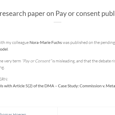
research paper on Pay or consent publ
with my colleague
Nora-Marie Fuchs
was published on the pending
model
.
the very term
“Pay or Consent”
is misleading, and that the debate r
ng.
SSRN:
s with Article 5(2) of the DMA – Case Study: Commission v. Meta 
 Thomas Hoeren