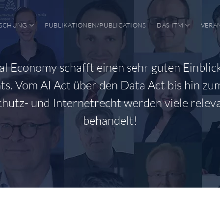
SCHUNG
PUBLIKATIONEN/PUBLICATIONS
DAS ITM
VERA
tal Economy schafft einen sehr guten Einblick
s. Vom AI Act über den Data Act bis hin zu
hutz- und Internetrecht werden viele rele
behandelt!