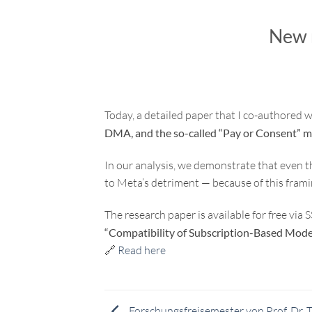
New 
Today, a detailed paper that I co-authored 
DMA, and the so-called “Pay or Consent” 
In our analysis, we demonstrate that even 
to Meta’s detriment — because of this frami
The research paper is available for free via 
“Compatibility of Subscription-Based Model
🔗
Read here
Forschungsfreisemester von Prof. Dr.