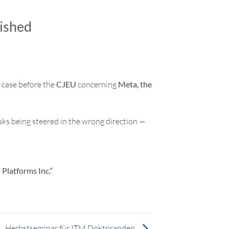
ished
 case before the
CJEU
concerning
Meta, the
isks being steered in the wrong direction —
Platforms Inc.”
Herbstseminar für ITM Doktoranden