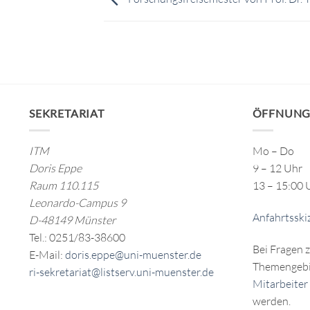
SEKRETARIAT
ÖFFNUNG
ITM
Mo – Do
Doris Eppe
9 – 12 Uhr
Raum 110.115
13 – 15:00 
Leonardo-Campus 9
Anfahrtsski
D-48149 Münster
Tel.: 0251/83-38600
Bei Fragen 
E-Mail:
doris.eppe@uni-muenster.de
Themengebi
ri-sekretariat@listserv.uni-muenster.de
Mitarbeiter
werden.