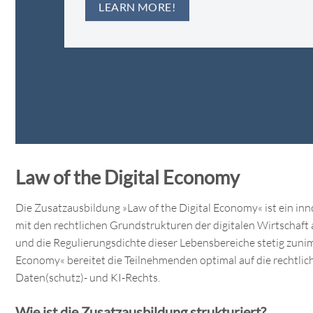
LEARN MORE!
Law of the Digital Economy
Die Zusatzausbildung »Law of the Digital Economy« ist ein inn
mit den rechtlichen Grundstrukturen der digitalen Wirtschaft 
und die Regulierungsdichte dieser Lebensbereiche stetig zunim
Economy« bereitet die Teilnehmenden optimal auf die rechtlich
Daten(schutz)- und KI-Rechts.
Wie ist die Zusatzausbildung strukturiert?