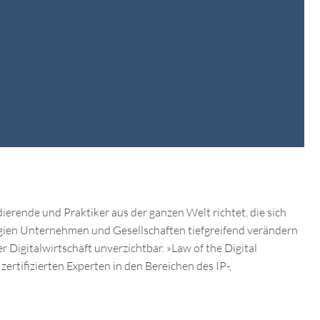
ierende und Praktiker aus der ganzen Welt richtet, die sich
logien Unternehmen und Gesellschaften tiefgreifend verändern
 Digitalwirtschaft unverzichtbar. »Law of the Digital
ertifizierten Experten in den Bereichen des IP-,