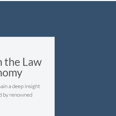
n the Law
onomy
ain a deep insight
led by renowned