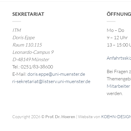
SEKRETARIAT
ÖFFNUNG
ITM
Mo – Do
Doris Eppe
9 – 12 Uhr
Raum 110.115
13 – 15:00 
Leonardo-Campus 9
Anfahrtsski
D-48149 Münster
Tel.: 0251/83-38600
Bei Fragen 
E-Mail:
doris.eppe@uni-muenster.de
Themengebi
ri-sekretariat@listserv.uni-muenster.de
Mitarbeiter
werden.
Copyright 2026 ©
Prof. Dr. Hoeren
| Website von
KOEHN-DESIG