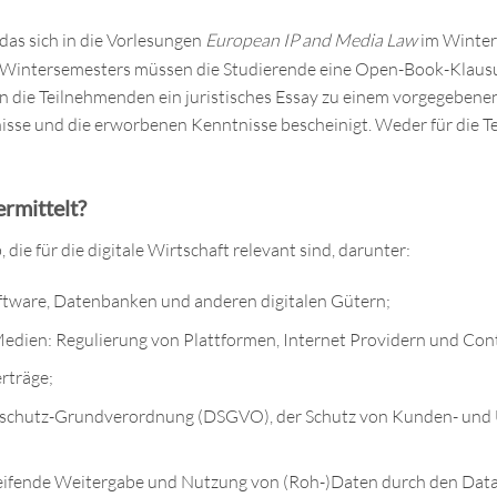
das sich in die Vorlesungen
European IP and Media Law
im Winter
s Wintersemesters müssen die Studierende eine Open-Book-Klausu
n die Teilnehmenden ein juristisches Essay zu einem vorgegeben
bnisse und die erworbenen Kenntnisse bescheinigt. Weder für die
rmittelt?
ie für die digitale Wirtschaft relevant sind, darunter:
Software, Datenbanken und anderen digitalen Gütern;
Medien: Regulierung von Plattformen, Internet Providern und Con
erträge;
nschutz-Grundverordnung (DSGVO), der Schutz von Kunden- und U
ifende Weitergabe und Nutzung von (Roh-)Daten durch den Data 