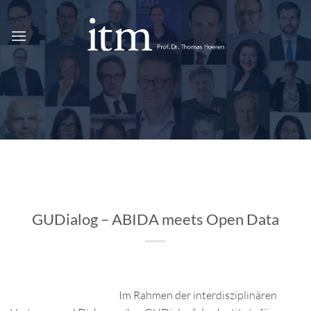
Zum
Inhalt
springen
GUDialog – ABIDA meets Open Data
Im Rahmen der interdisziplinären