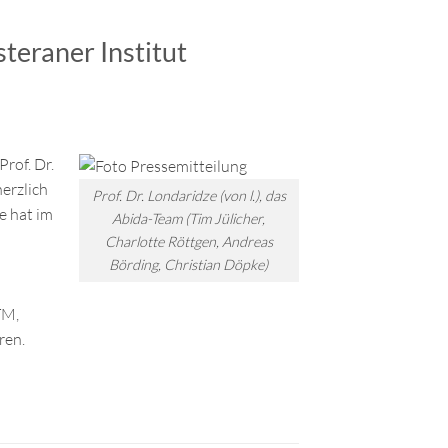
teraner Institut
rof. Dr.
erzlich
Prof. Dr. Londaridze (von l.), das
ie hat im
Abida-Team (Tim Jülicher,
Charlotte Röttgen, Andreas
Börding, Christian Döpke)
TM,
ren.