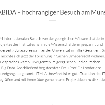
 ABIDA – hochrangiger Besuch am Müns
TM internationalen Besuch von der georgischen Wissenschaftlerin P
jektes des Institutes nahm die Wissenschaftlerin gespannt und h
 derzeitig Juraprofessorin an der Universität in Tiflis (Georgien). S
 möchte sich jetzt der Forschung in Sachen Urheberrecht widmen.
 Gespräches waren Divergenzen im georgischen und deutschen
 Big Data. Anschließend begutachtete Frau Prof. Dr. Londaridze
ndgang das gesamte ITM. Altbewährt ist es gute Tradition des I
 begrüßen und mit ihnen über gemeinsame Projektideen zu diskutie