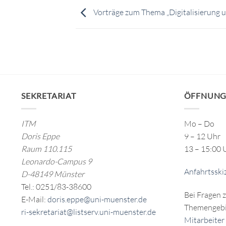
Vorträge zum Thema „Digitalisierung u
SEKRETARIAT
ÖFFNUNG
ITM
Mo – Do
Doris Eppe
9 – 12 Uhr
Raum 110.115
13 – 15:00 
Leonardo-Campus 9
Anfahrtsski
D-48149 Münster
Tel.: 0251/83-38600
Bei Fragen 
E-Mail:
doris.eppe@uni-muenster.de
Themengebi
ri-sekretariat@listserv.uni-muenster.de
Mitarbeiter