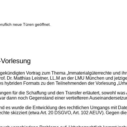
ruflich neue Türen geöffnet.
-Vorlesung
ngekündigten Vortrag zum Thema „Immaterialgüterrechte und ih
Prof. Dr. Matthias Leistner, LL.M an der LMU München und jetz
s hybriden Formats zu den Teilnehmenden der Vorlesung „Urhe
 für die Schaffung und den Transfer erläutert, sowohl was Anre
re war dann noch Gegenstand einer vertiefteren Auseinandersetzu
und es wurde die Entwicklung des rechtlichen Umgangs mit Dat
chte skizziert (etwa Art. 20 DSGVO, Art. 102 AEUV). Gegen di