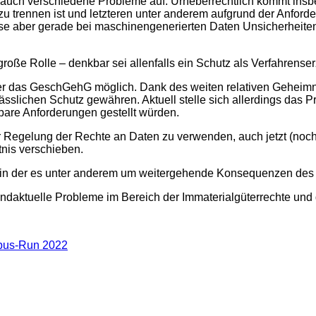
er auch verschiedene Probleme auf. Urheberrechtlich kommt ins
 trennen ist und letzteren unter anderem aufgrund der Anford
 aber gerade bei maschinengenerierten Daten Unsicherheiten a
oße Rolle – denkbar sei allenfalls ein Schutz als Verfahrense
über das GeschGehG möglich. Dank des weiten relativen Geheimni
ässlichen Schutz gewähren. Aktuell stelle sich allerdings das P
re Anforderungen gestellt würden.
zur Regelung der Rechte an Daten zu verwenden, auch jetzt (noc
tnis verschieben.
, in der es unter anderem um weitergehende Konsequenzen des 
ndaktuelle Probleme im Bereich der Immaterialgüterrechte und 
mpus-Run 2022