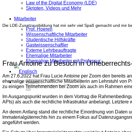
Law of the Digital Economy (LDE)
Skripten, Videos und Mehr
Mitarbeiter
Die LDE-Zusatzausbildung hat mir sehr viel Spaß gemacht und mir be
Prof. Hoeren
Wissenschaftliche Mitarbeiter
Studentische Hilfskräfte
Gastwissenschaftler
Externe Lehrbeauftragte
Ehemalige Mitarbeiter
Ehemalige Mitarbeiter mit Professur
Frau Antoine zu Besuch in Urheberrechts
Am 27.6.2022 hat Frau Lucie Antoine per Zoom den bereits a
ehemalige wissenschaftliche Mitarbeiterin am Lehrstuhl von 
zu einigen Teilnehmenden bei Zoom als auch im Rahmen eine
Im Ausgangspunkt wurden in dem Vortrag die Rahmenbedingungen
APIs) als auch die rechtliche Infrastruktur anbelangt. Letzte
An deren Anfang stand die rechtliche Einordnung von Daten 
Immaterialgüterrechts hin zu einem Fokus auf Datenzugangsre
angeführt werden.