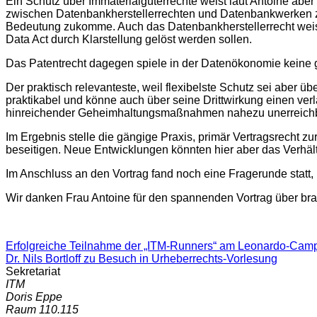
Ein Schutz über Immaterialgüterrechte weist laut Antoine ab
zwischen Datenbankherstellerrechten und Datenbankwerken zu
Bedeutung zukomme. Auch das Datenbankherstellerrecht weise
Data Act durch Klarstellung gelöst werden sollen.
Das Patentrecht dagegen spiele in der Datenökonomie keine gr
Der praktisch relevanteste, weil flexibelste Schutz sei aber 
praktikabel und könne auch über seine Drittwirkung einen verl
hinreichender Geheimhaltungsmaßnahmen nahezu unerreichba
Im Ergebnis stelle die gängige Praxis, primär Vertragsrecht 
beseitigen. Neue Entwicklungen könnten hier aber das Verhäl
Im Anschluss an den Vortrag fand noch eine Fragerunde statt
Wir danken Frau Antoine für den spannenden Vortrag über bra
Erfolgreiche Teilnahme der „ITM-Runners“ am Leonardo-Ca
Dr. Nils Bortloff zu Besuch in Urheberrechts-Vorlesung
Sekretariat
ITM
Doris Eppe
Raum 110.115