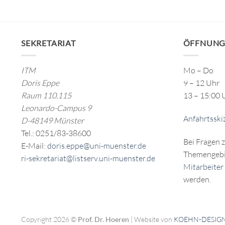
SEKRETARIAT
ÖFFNUNG
ITM
Mo – Do
Doris Eppe
9 – 12 Uhr
Raum 110.115
13 – 15:00 
Leonardo-Campus 9
Anfahrtsski
D-48149 Münster
Tel.: 0251/83-38600
Bei Fragen 
E-Mail:
doris.eppe@uni-muenster.de
Themengebi
ri-sekretariat@listserv.uni-muenster.de
Mitarbeiter
werden.
Copyright 2026 ©
Prof. Dr. Hoeren
| Website von
KOEHN-DESIG