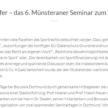
ffer – das 6. Münsteraner Seminar zum
nten viele Facetten des Sportrechts beleuchtet werden. Dazu geh
t“, „Auswirkungen der künftigen EU-Datenschutz-Grundverordnun
en das Recht am eigenen Wort?“, „Rechtliche Abwehrmöglichkeiten 
ze im Sport“ oder „Die Vereinbarkeit von Sport(finanzierung) mit d
tets eine rege und spannende Diskussion statt, die insbesondere d
 & Co. KGaA) bereichert wurde, der den Studierenden wertvolle Ei
e.
 Tage bei Borussia Dortmund durch gemeinsame Mittagessen, bei
sowie einer Stadionführung. Prof. Hoeren und Prof. Mäsch freue
nken sich bei Herrn Dr. Steden, seinen Mitarbeitern und Borussia
rganisation von zwei spannenden Seminartagen in Dortmund. Von 