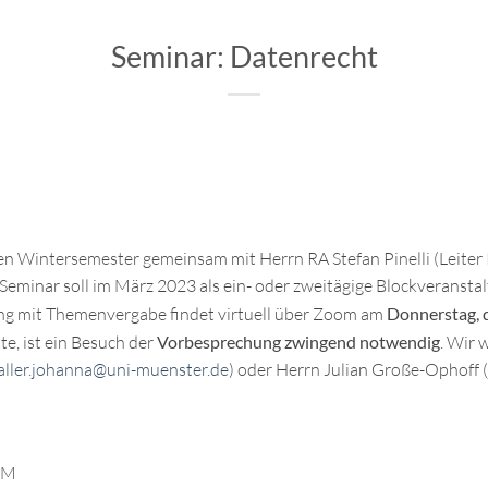
Seminar: Datenrecht
den Wintersemester
gemeinsam mit Herrn RA Stefan Pinelli (Leiter
eminar soll im März 2023 als ein- oder zweitägige Blockveransta
ung mit Themenvergabe findet virtuell über Zoom am
Donnerstag
,
, ist ein Besuch der
Vorbesprechung zwingend notwendig
. Wir 
aller.johanna@uni-muenster.de
) oder Herrn Julian Große-Ophoff (
OM