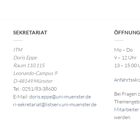
SEKRETARIAT
ÖFFNUNG
ITM
Mo – Do
Doris Eppe
9 – 12 Uhr
Raum 110.115
13 – 15:00 
Leonardo-Campus 9
Anfahrtsski
D-48149 Münster
Tel.: 0251/83-38600
Bei Fragen 
E-Mail:
doris.eppe@uni-muenster.de
Themengebi
ri-sekretariat@listserv.uni-muenster.de
Mitarbeiter
werden.