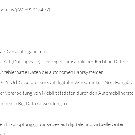
zoom.us/j/62892213477)
 als Geschäftsgeheimnis
ta Act (Datengesetz) – ein eigentumsähnliches Recht an Daten?
ür fehlerhafte Daten bei autonomen Fahrsystemen
 § 26 UrhG auf den Verkauf digitaler Werke mittels Non-Fungible
der Verarbeitung von Mobilitätsdaten durch den Automobilherstel
rithmen in Big Data Anwendungen
n Erschöpfungsgrundsatzes auf digitale und virtuelle Güter
iale