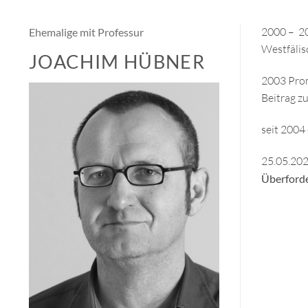
2000 – 20
Ehemalige mit Professur
Westfälis
JOACHIM HÜBNER
2003 Prom
Beitrag z
seit 2004
25.05.202
Überford