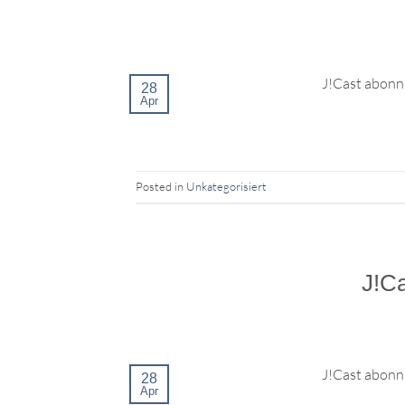
J!Cast abonni
28
Apr
Posted in
Unkategorisiert
J!Ca
J!Cast abonni
28
Apr