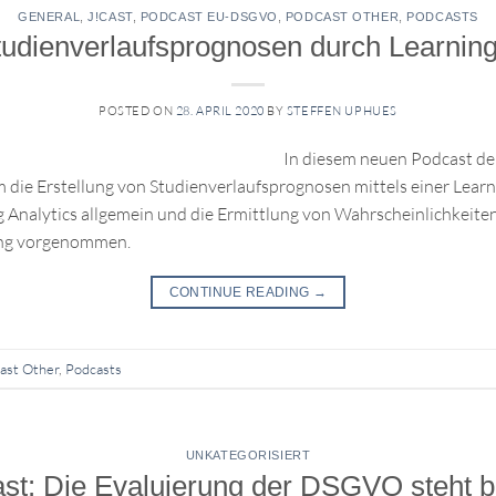
GENERAL
,
J!CAST
,
PODCAST EU-DSGVO
,
PODCAST OTHER
,
PODCASTS
tudienverlaufsprognosen durch Learning
POSTED ON
28. APRIL 2020
BY
STEFFEN UPHUES
In diesem neuen Podcast de
 die Erstellung von Studienverlaufsprognosen mittels einer Learni
ng Analytics allgemein und die Ermittlung von Wahrscheinlichkeit
ung vorgenommen.
CONTINUE READING
→
ast Other
,
Podcasts
UNKATEGORISIERT
st: Die Evaluierung der DSGVO steht 