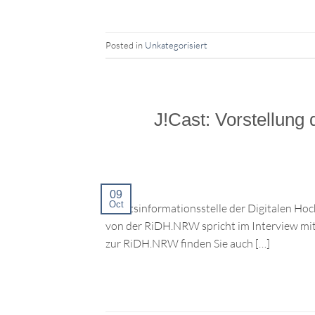
Posted in
Unkategorisiert
J!Cast: Vorstellung
09
Oct
Rechtsinformationsstelle der Digitalen H
von der RiDH.NRW spricht im Interview mit 
zur RiDH.NRW finden Sie auch […]