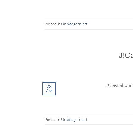
Posted in
Unkategorisiert
J!Ca
J!Cast abonni
28
Apr
Posted in
Unkategorisiert