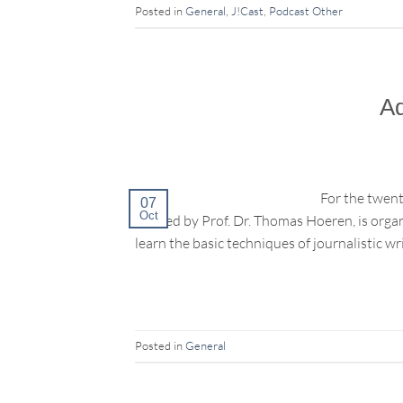
Posted in
General
,
J!Cast
,
Podcast Other
Ad
For the twent
07
Oct
headed by Prof. Dr. Thomas Hoeren, is orga
learn the basic techniques of journalistic wr
Posted in
General