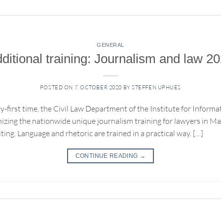
GENERAL
ditional training: Journalism and law 2
POSTED ON
7. OCTOBER 2020
BY
STEFFEN UPHUES
y-first time, the Civil Law Department of the Institute for Infor
nizing the nationwide unique journalism training for lawyers in 
iting. Language and rhetoric are trained in a practical way. […]
CONTINUE READING
→