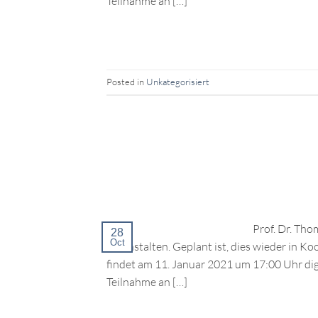
Teilnahme an […]
Posted in
Unkategorisiert
Prof. Dr. Th
28
Oct
veranstalten. Geplant ist, dies wieder in
findet am 11. Januar 2021 um 17:00 Uhr dig
Teilnahme an […]