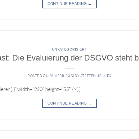
CONTINUE READING
→
UNKATEGORISIERT
st: Die Evaluierung der DSGVO steht 
POSTED ON
28. APRIL 2020
BY
STEFFEN UPHUES
eren[:]” width=”220″ height=”55″ />[:]
CONTINUE READING
→