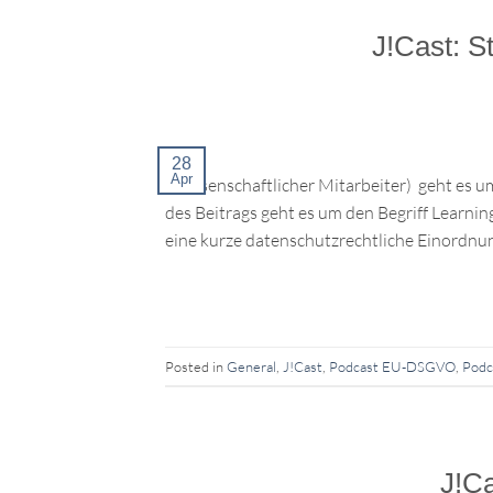
J!Cast: S
28
Apr
(Wissenschaftlicher Mitarbeiter) geht es um
des Beitrags geht es um den Begriff Learni
eine kurze datenschutzrechtliche Einordn
Posted in
General
,
J!Cast
,
Podcast EU-DSGVO
,
Podc
J!Ca