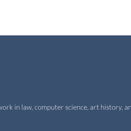
RESEARCH
PUBLIKATIONEN/PUBLICATIONS
THE ITM
ork in law, computer science, art history, 