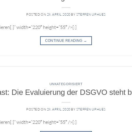
POSTED ON
28. APRIL 2020
BY
STEFFEN UPHUES
eren[:]” width=”220″ height=”55″ />[:]
CONTINUE READING
→
UNKATEGORISIERT
st: Die Evaluierung der DSGVO steht 
POSTED ON
28. APRIL 2020
BY
STEFFEN UPHUES
eren[:]” width=”220″ height=”55″ />[:]