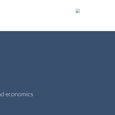
EVENTS – RESOURCES
EMPLOYEES
and economics