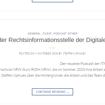
GENERAL
,
J!CAST
,
PODCAST OTHER
 der Rechtsinformationsstelle der Digi
POSTED ON
9. OCTOBER 2020
BY
STEFFEN UPHUES
Der neueste Podcast der ITM
ochschule NRW (kurz RiDH.NRW), die im Sommer 2020 ihre Arbeit
Steffen Uphues über die Hintergründe, die Arbeit und das Team d
CONTINUE READING
→