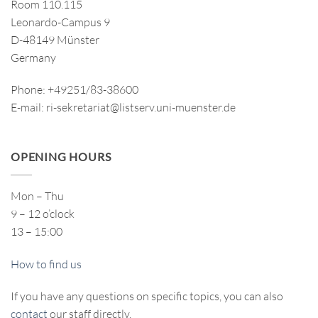
Room 110.115
Leonardo-Campus 9
D-48149 Münster
Germany
Phone: +49251/83-38600
E-mail: ri-sekretariat@listserv.uni-muenster.de
OPENING HOURS
Mon – Thu
9 – 12 o’clock
13 – 15:00
How to find us
If you have any questions on specific topics, you can also
contact
our staff directly.