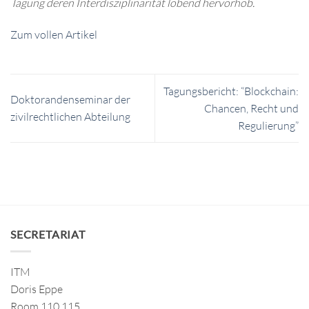
Tagung deren Interdisziplinarität lobend hervorhob.
Zum vollen Artikel
Tagungsbericht: “Blockchain:
Doktorandenseminar der
Chancen, Recht und
zivilrechtlichen Abteilung
Regulierung”
SECRETARIAT
ITM
Doris Eppe
Room 110.115