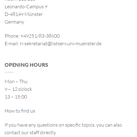
Leonardo-Campus 9
D-48149 Münster
Germany
Phone: +49251/83-38600
E-mail: ri-sekretariat@listserv.uni-muenster.de
OPENING HOURS
Mon – Thu
9 – 12 o’clock
13 – 15:00
How to find us
If you have any questions on specific topics, you can also
contact
our staff directly.