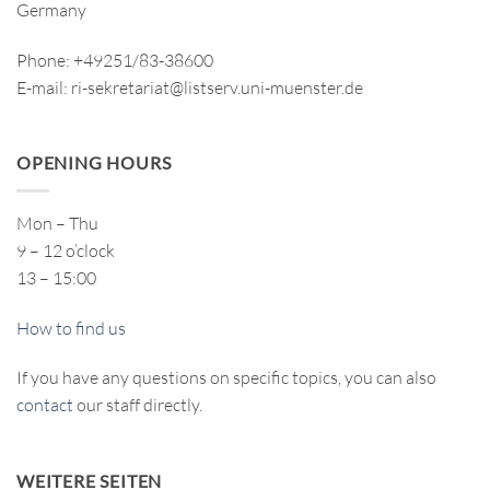
Germany
Phone: +49251/83-38600
E-mail: ri-sekretariat@listserv.uni-muenster.de
OPENING HOURS
Mon – Thu
9 – 12 o’clock
13 – 15:00
How to find us
If you have any questions on specific topics, you can also
contact
our staff directly.
WEITERE SEITEN