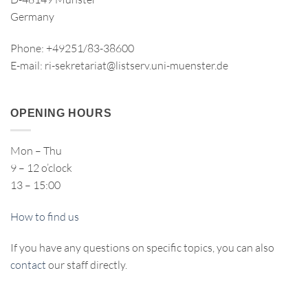
Germany
Phone: +49251/83-38600
E-mail: ri-sekretariat@listserv.uni-muenster.de
OPENING HOURS
Mon – Thu
9 – 12 o’clock
13 – 15:00
How to find us
If you have any questions on specific topics, you can also
contact
our staff directly.