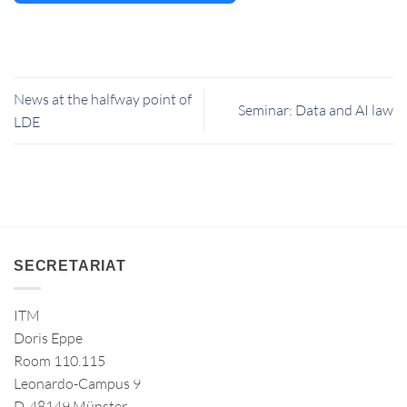
News at the halfway point of
Seminar: Data and AI law
LDE
SECRETARIAT
ITM
Doris Eppe
Room 110.115
Leonardo-Campus 9
D-48149 Münster