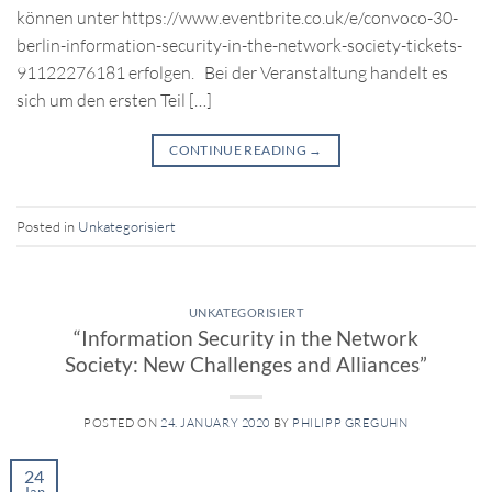
können unter https://www.eventbrite.co.uk/e/convoco-30-
berlin-information-security-in-the-network-society-tickets-
91122276181 erfolgen. Bei der Veranstaltung handelt es
sich um den ersten Teil […]
CONTINUE READING
→
Posted in
Unkategorisiert
UNKATEGORISIERT
“Information Security in the Network
Society: New Challenges and Alliances”
POSTED ON
24. JANUARY 2020
BY
PHILIPP GREGUHN
24
Jan