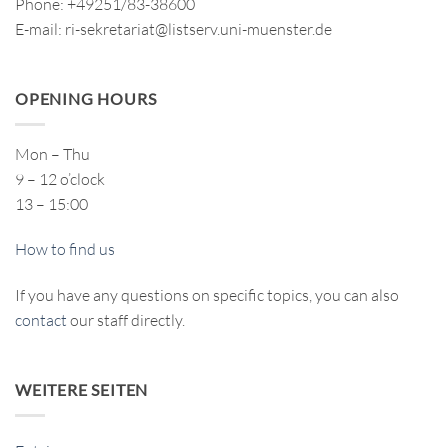
Phone: +49251/83-38600
E-mail: ri-sekretariat@listserv.uni-muenster.de
OPENING HOURS
Mon – Thu
9 – 12 o’clock
13 – 15:00
How to find us
If you have any questions on specific topics, you can also
contact
our staff directly.
WEITERE SEITEN