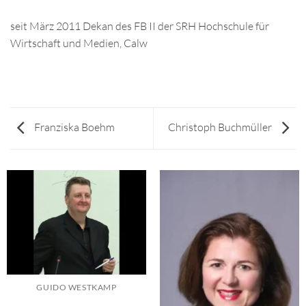
seit März 2011 Dekan des FB II der SRH Hochschule für
Wirtschaft und Medien, Calw
Franziska Boehm
Christoph Buchmüller
GUIDO WESTKAMP