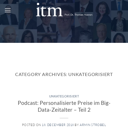
Skip
to
content
CATEGORY ARCHIVES:
UNKATEGORISIERT
UNKATEGORISIERT
Podcast: Personalisierte Preise im Big-
Data-Zeitalter – Teil 2
POSTED ON
18. DECEMBER 2018
BY
ARMIN STROBEL