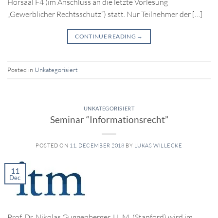
Hörsaal F4 (im Anschluss an die letzte Vorlesung
„Gewerblicher Rechtsschutz“) statt. Nur Teilnehmer der […]
CONTINUE READING
→
Posted in
Unkategorisiert
UNKATEGORISIERT
Seminar “Informationsrecht”
POSTED ON
11. DECEMBER 2018
BY
LUKAS WILLECKE
11
Dec
Prof. Dr. Nikolas Guggenberger, LL.M. (Stanford) wird im